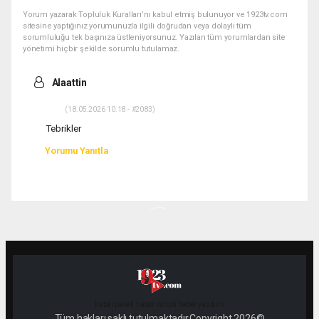
Yorum yazarak Topluluk Kuralları’nı kabul etmiş bulunuyor ve 1923tv.com
sitesine yaptığınız yorumunuzla ilgili doğrudan veya dolaylı tüm
sorumluluğu tek başınıza üstleniyorsunuz. Yazılan tüm yorumlardan site
yönetimi hiçbir şekilde sorumlu tutulamaz.
Alaattin
(18.05.2026 10:18 - #2083)
Tebrikler
Yorumu Yanıtla
haber paketi
haber scripti
haber yazılımı
Tüm hakları saklı tutulmaktadır.Copyright 2026©