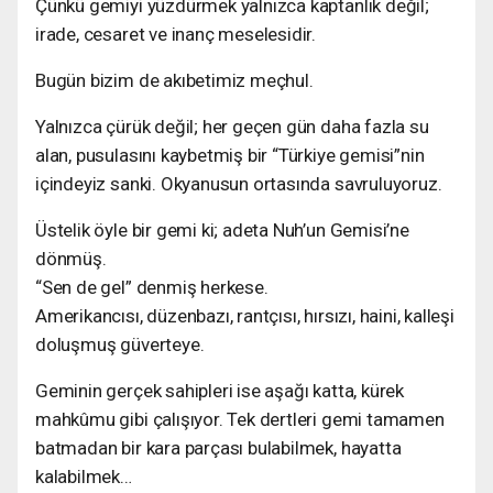
Çünkü gemiyi yüzdürmek yalnızca kaptanlık değil;
irade, cesaret ve inanç meselesidir.
Bugün bizim de akıbetimiz meçhul.
Yalnızca çürük değil; her geçen gün daha fazla su
alan, pusulasını kaybetmiş bir “Türkiye gemisi”nin
içindeyiz sanki. Okyanusun ortasında savruluyoruz.
Üstelik öyle bir gemi ki; adeta Nuh’un Gemisi’ne
dönmüş.
“Sen de gel” denmiş herkese.
Amerikancısı, düzenbazı, rantçısı, hırsızı, haini, kalleşi
doluşmuş güverteye.
Geminin gerçek sahipleri ise aşağı katta, kürek
mahkûmu gibi çalışıyor. Tek dertleri gemi tamamen
batmadan bir kara parçası bulabilmek, hayatta
kalabilmek…