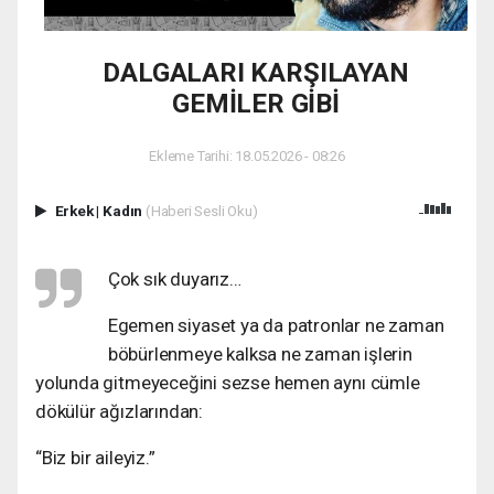
DALGALARI KARŞILAYAN
GEMİLER GİBİ
Ekleme Tarihi: 18.05.2026 - 08:26
Erkek
|
Kadın
(Haberi Sesli Oku)
Çok sık duyarız…
Egemen siyaset ya da patronlar ne zaman
böbürlenmeye kalksa ne zaman işlerin
yolunda gitmeyeceğini sezse hemen aynı cümle
dökülür ağızlarından:
“Biz bir aileyiz.”