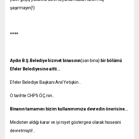
şaşırmayın(!)
****
Aydın B.Ş.Belediye hizmet binasının
(sarı bina)
bir bölümü
Efeler Belediyesine aitti...
Efeler Belediye Başkanı Anıl Yetişkin...
O tarihte CHP'li Ö.Ç.nin...
Binanın tamamını bizim kullanımımıza devredin önerisine...
Meclisten aldığı karar ve iyi niyet göstergesi olarak hissesini
devretmişti!...