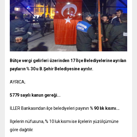
Bütçe vergi gelirleri üzerinden 17 İlçe Belediyelerine ayrılan
payların % 30 u B.Şehir Belediyesine ayrılır.
AYRICA;
5779 sayılı kanun gereği...
İLLER Bankasından ilçe belediyeleri payının
% 90 lık kısmı...
İlçelerin nüfusuna, % 10 luk kısmı ise ilçelerin yüzölçümüne
göre dağıtılır.