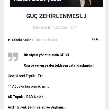
GÜÇ ZEHİRLENMESİ...!
Ekleme Tarihi: 10.01.2026 - 15:17
Erkek
|
Kadın
(Haberi Sesli Oku)
Bir siyasi yöneticisinin GÜCÜ....
Ona oy veren ve destekleyen vatandaşlarıdır!...
Önceki ismi Topuklu Efe...
14 Ağustostan sonraki ismi...
AK Topuklu RABİA olan...
Aydın Büyük Şehir Belediye Başkanı...