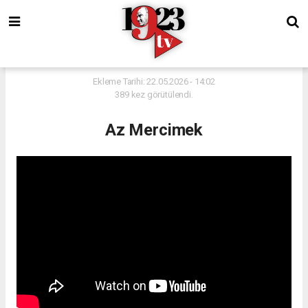
Ekleme Tarihi: 22.05.2026 - 14:02
389 kez görütülendi.
Az Mercimek