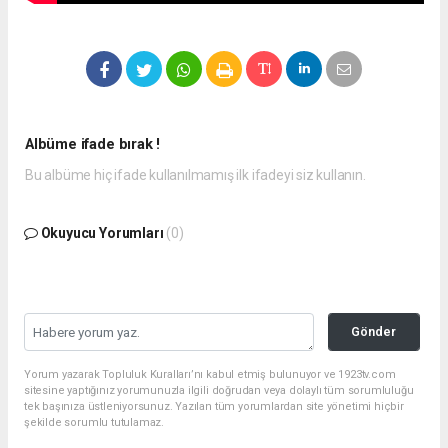
Albüme ifade bırak !
Bu albüme hiç ifade kullanılmamış ilk ifadeyi siz kullanın.
Okuyucu Yorumları
(0)
Gönder
Yorum yazarak Topluluk Kuralları’nı kabul etmiş bulunuyor ve 1923tv.com
sitesine yaptığınız yorumunuzla ilgili doğrudan veya dolaylı tüm sorumluluğu
tek başınıza üstleniyorsunuz. Yazılan tüm yorumlardan site yönetimi hiçbir
şekilde sorumlu tutulamaz.