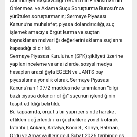
Cumhuriyet Başsavcılığı Terörizmin Finansmanının
Önlenmesi ve Aklama Suçu Soruşturma Bürosu’nca
yürütülen soruşturmanın; Sermaye Piyasası
Kanunu’na muhalefet, piyasa dolandırıcılığı, suç
işlemek amacıyla örgüt kurma ve suçtan
kaynaklanan malvarlığı değerlerini aklama suçlarını
kapsadığı bildirildi.
Sermaye Piyasası Kurulu’nun (SPK) şikâyeti üzerine
yapılan inceleme ve analizlerde, sosyal medya
hesapları aracılığıyla EGEEN ve JANTS pay
piyasalarına yönelik olarak, Sermaye Piyasası
Kanunu’nun 107/2 maddesinde tanımlanan “bilgi
bazlı piyasa dolandırıcılığı” suçunun işlendiğinin
tespit edildiği belirtildi.
Bu kapsamda, örgütlü bir yapı içerisinde hareket
ettikleri değerlendirilen şüphelilere yönelik olarak
İstanbul, Ankara, Antalya, Kocaeli, Konya, Batman,
Ordu ve Amasya illerinde 4 Şubat 2026 tarihinde eş