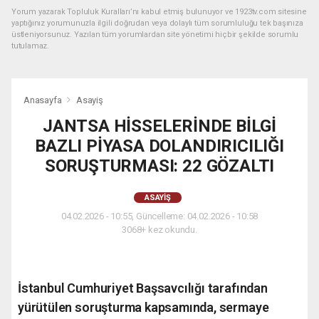
Yorum yazarak Topluluk Kuralları’nı kabul etmiş bulunuyor ve 1923tv.com sitesine
yaptığınız yorumunuzla ilgili doğrudan veya dolaylı tüm sorumluluğu tek başınıza
üstleniyorsunuz. Yazılan tüm yorumlardan site yönetimi hiçbir şekilde sorumlu
tutulamaz.
Anasayfa
Asayiş
JANTSA HİSSELERİNDE BİLGİ
BAZLI PİYASA DOLANDIRICILIĞI
SORUŞTURMASI: 22 GÖZALTI
ASAYIŞ
04.02.2026 - 10:55, Güncelleme: 04.02.2026 - 10:58
3068+ kez okundu.
İstanbul Cumhuriyet Başsavcılığı tarafından
yürütülen soruşturma kapsamında, sermaye